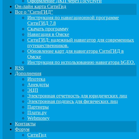
Оформление ДКП через Госуслуги
Он-лайн карта СитиГид
Все о "СитиГИД"
Инструкция по навигационной программе
СитиГИД 7.8
Скачать программу
Навигация в Омске
СитиГИД: надежный навигатор для современных
путешественников.
Обновление карт для навигатора СитиГИД в
Омске
Инструкция по использованию навигатора bGEO.
RSS
Дополнения
Ипотека
Анекдоты
ЭЦП
Электронная отчетность для юридических лиц
Электронная подпись для физических лиц
Партнеры
Плати.ру
Webmoney
Контакты
Форум
СитиГид