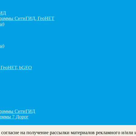
ГИД
граммы СитиГИД, ГеоНЕТ
ы)
ы)
 ГеоНЕТ, bGEO
ограммы СитиГИД
раммы 7 Дорог
ё согласие на получение рассылки материалов рекламного и/или