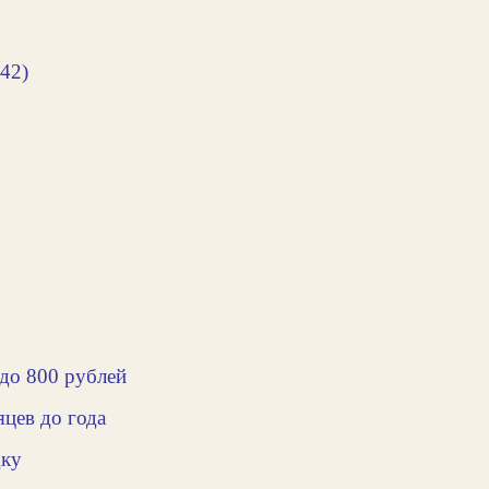
42)
до 800 рублей
цев до года
дку