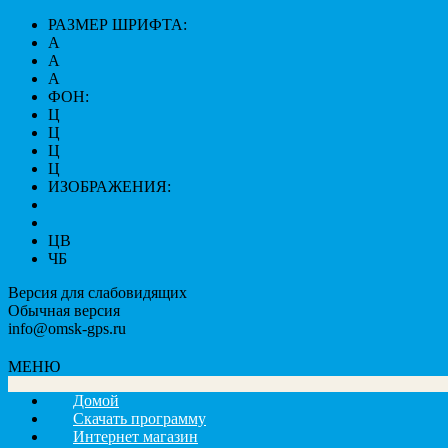
РАЗМЕР ШРИФТА:
A
A
A
ФОН:
Ц
Ц
Ц
Ц
ИЗОБРАЖЕНИЯ:
ЦВ
ЧБ
Версия для слабовидящих
Обычная версия
info@omsk-gps.ru
МЕНЮ
Домой
Скачать программу
Интернет магазин