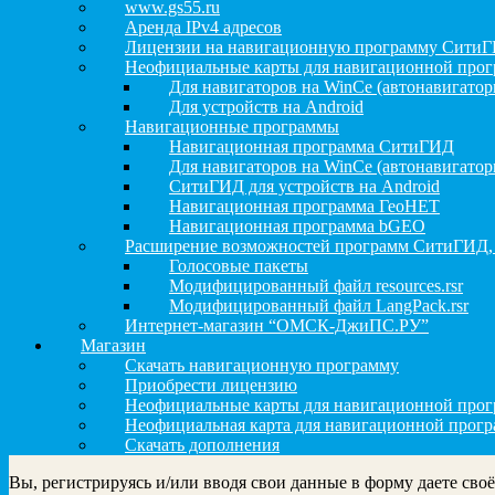
www.gs55.ru
Аренда IPv4 адресов
Лицензии на навигационную программу Сити
Неофициальные карты для навигационной про
Для навигаторов на WinCe (автонавигатор
Для устройств на Android
Навигационные программы
Навигационная программа СитиГИД
Для навигаторов на WinCe (автонавигатор
СитиГИД для устройств на Android
Навигационная программа ГеоНЕТ
Навигационная программа bGEO
Расширение возможностей программ СитиГИД,
Голосовые пакеты
Модифицированный файл resources.rsr
Модифицированный файл LangPack.rsr
Интернет-магазин “ОМСК-ДжиПС.РУ”
Магазин
Скачать навигационную программу
Приобрести лицензию
Неофициальные карты для навигационной пр
Неофициальная карта для навигационной прог
Скачать дополнения
Вы, регистрируясь и/или вводя свои данные в форму даете сво