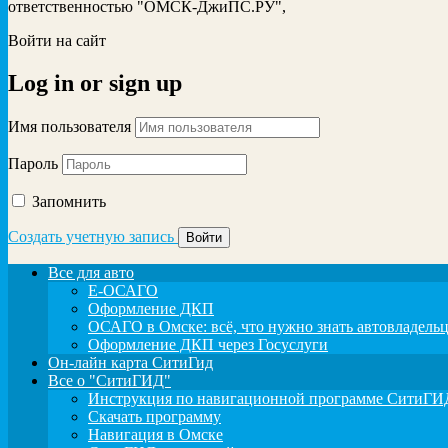
ответственностью "ОМСК-ДжиПС.РУ",
Войти на сайт
Log in
or
sign up
Имя пользователя
Пароль
Запомнить
Создать учетную запись
Все для авто
Е-ОСАГО
Оформление ДКП
ОСАГО в Омске: всё, что нужно знать автовладель
Оформление ДКП через Госуслуги
Он-лайн карта СитиГид
Все о "СитиГИД"
Инструкция по навигационной программе СитиГИД
Скачать программу
Навигация в Омске